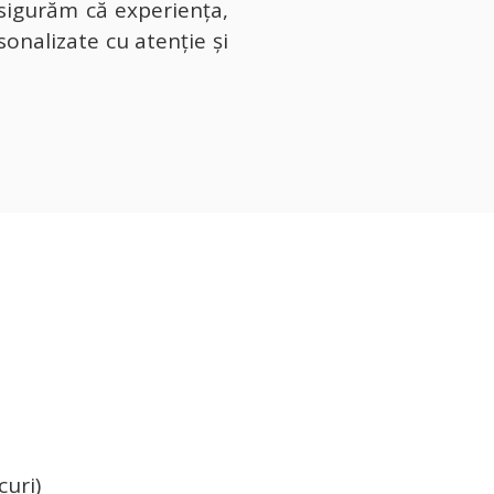
asigurăm că experiența,
rsonalizate cu atenție și
curi)