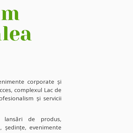
am
alea
enimente corporate și
cces, complexul Lac de
ofesionalism și servicii
– lansări de produs,
e, ședințe, evenimente